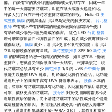
備。 由於有害的紫外線無論季節或天氣都存在，因此一年
中的每一天都需要防曬霜，即使在陰天或雨天也是如此。
許多人犯了只在戶外時才塗抹防曬霜的錯誤。 Helia-D
美
式整復 筋膜
的曬黑產品可以成為完美的解決方案。
台北整
復師
帶有或不帶有防曬霜的輕盈粉底與保濕霜結合使用，
有助於減少陽光和藍光造成的傷害。 紅色 LED
台北 整骨
燈可增加膠原蛋白和彈性蛋白的生成，從而減少皮膚腫脹和
曬傷症狀。
筋膜
此外，還可以使用冷凍治療功能；這可以
立即冷卻燒傷的皮膚區域。
新竹整復推拿
SPF 50
新竹 按
摩
的防曬霜會給您一種錯誤的安全感，如果您在早上徹底
塗抹它，您就會受到保護直到一天結束。 根據新規定，現
代防曬霜必須具有至少
南屯推拿
1/3 的 UVB
台中喬骨
防
護能力以抵禦 UVA 射線。 對於滿足此條件的產品，此功能
通過瓶子上的圓圈中寫有 UVA 符號來表示。
腰傷
不幸的
是，並非所有防曬霜都具有此功能，因此值得在藥店購買更
可靠、價格更高的防曬霜。
接骨所
對於使用防曬霜後出現
過敏性皮疹的情況，尚不清楚防曬霜中的活性成分是否是造
成這種情況的原因。 對這種活性成分真正的過敏反應非常
罕見（通常由對氨基苯甲酸-PABA-引起），其作用相當於