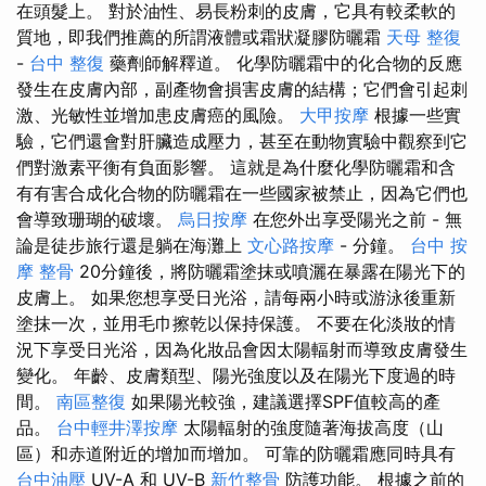
在頭髮上。 對於油性、易長粉刺的皮膚，它具有較柔軟的
質地，即我們推薦的所謂液體或霜狀凝膠防曬霜
天母 整復
-
台中 整復
藥劑師解釋道。 化學防曬霜中的化合物的反應
發生在皮膚內部，副產物會損害皮膚的結構；它們會引起刺
激、光敏性並增加患皮膚癌的風險。
大甲按摩
根據一些實
驗，它們還會對肝臟造成壓力，甚至在動物實驗中觀察到它
們對激素平衡有負面影響。 這就是為什麼化學防曬霜和含
有有害合成化合物的防曬霜在一些國家被禁止，因為它們也
會導致珊瑚的破壞。
烏日按摩
在您外出享受陽光之前 - 無
論是徒步旅行還是躺在海灘上
文心路按摩
- 分鐘。
台中 按
摩 整骨
20分鐘後，將防曬霜塗抹或噴灑在暴露在陽光下的
皮膚上。 如果您想享受日光浴，請每兩小時或游泳後重新
塗抹一次，並用毛巾擦乾以保持保護。 不要在化淡妝的情
況下享受日光浴，因為化妝品會因太陽輻射而導致皮膚發生
變化。 年齡、皮膚類型、陽光強度以及在陽光下度過的時
間。
南區整復
如果陽光較強，建議選擇SPF值較高的產
品。
台中輕井澤按摩
太陽輻射的強度隨著海拔高度（山
區）和赤道附近的增加而增加。 可靠的防曬霜應同時具有
台中油壓
UV-A 和 UV-B
新竹整骨
防護功能。 根據之前的