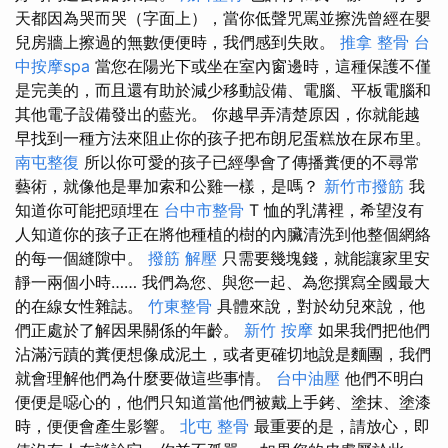
天都因為哭而哭（字面上），當你低聲咒罵並擦洗曾經在嬰
兒房牆上擦過的無數便便時，我們感到失敗。
推拿 整骨
台
中按摩spa
當您在陽光下或坐在室內窗邊時，這種保護不僅
是完美的，而且還有助於減少移動設備、電腦、平板電腦和
其他電子設備發出的藍光。 你越早弄清楚原因，你就能越
早找到一種方法來阻止你的孩子把布朗尼蛋糕放在尿布里。
南屯整復
所以你可愛的孩子已經學會了傳播糞便的不尋常
藝術，就像他是畢加索和公雞一樣，是嗎？
新竹市撥筋
我
知道你可能把頭埋在
台中市整骨
T 恤的乳溝裡，希望沒有
人知道你的孩子正在將他種植的樹的內臟清洗到他整個網絡
的每一個縫隙中。
撥筋 解壓
只需要幾塊錢，就能讓家里安
靜一兩個小時…… 我們為您、與您一起、為您撰寫全國最大
的在線女性雜誌。
竹東整骨
具體來說，對於幼兒來說，他
們正處於了解因果關係的年齡。
新竹 按摩
如果我們把他們
沾滿污蹟的糞便想像成泥土，或者更確切地說是麵團，我們
就會理解他們為什麼要做這些事情。
台中油壓
他們不明白
便便是噁心的，他們只知道當他們被戴上手銬、塗抹、塗漆
時，便便會產生影響。
北屯 整骨
最重要的是，請放心，即