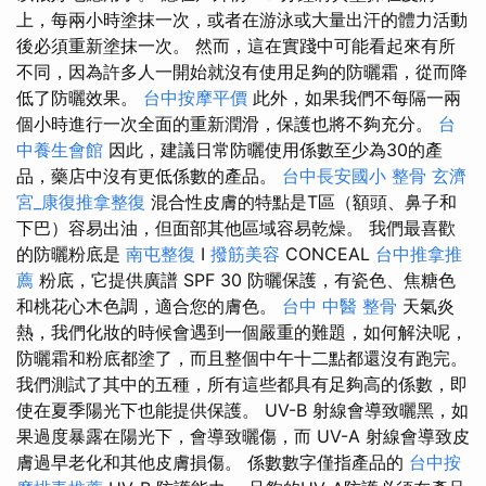
上，每兩小時塗抹一次，或者在游泳或大量出汗的體力活動
後必須重新塗抹一次。 然而，這在實踐中可能看起來有所
不同，因為許多人一開始就沒有使用足夠的防曬霜，從而降
低了防曬效果。
台中按摩平價
此外，如果我們不每隔一兩
個小時進行一次全面的重新潤滑，保護也將不夠充分。
台
中養生會館
因此，建議日常防曬使用係數至少為30的產
品，藥店中沒有更低係數的產品。
台中長安國小 整骨
玄濟
宮_康復推拿整復
混合性皮膚的特點是T區（額頭、鼻子和
下巴）容易出油，但面部其他區域容易乾燥。 我們最喜歡
的防曬粉底是
南屯整復
I
撥筋美容
CONCEAL
台中推拿推
薦
粉底，它提供廣譜 SPF 30 防曬保護，有瓷色、焦糖色
和桃花心木色調，適合您的膚色。
台中 中醫 整骨
天氣炎
熱，我們化妝的時候會遇到一個嚴重的難題，如何解決呢，
防曬霜和粉底都塗了，而且整個中午十二點都還沒有跑完。
我們測試了其中的五種，所有這些都具有足夠高的係數，即
使在夏季陽光下也能提供保護。 UV-B 射線會導致曬黑，如
果過度暴露在陽光下，會導致曬傷，而 UV-A 射線會導致皮
膚過早老化和其他皮膚損傷。 係數數字僅指產品的
台中按