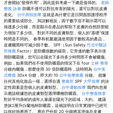
才會開始“發揮作用”，因此提前考慮一下總是值得的。
老師
整復 詠春
防曬不僅可以對抗有害的陽光，還可以對抗皮膚
老化。
台中肩頸按摩
這就是為什麼它是日間面部護理程序
的重要組成部分。 與誤解相反，因子數字並不顯示霜可以
保護多少分鐘，而是顯示在產品的幫助下皮膚的自然防禦能
力增加了多少倍。 對於不同的皮膚類型，個人的“基礎”保護
時間是不同的。 春季和初夏建議使用因子數較高的產品，
皮膚曬黑時可減少因子數。 SPF（Sun Safety
竹北中醫診
所推薦
Factor）是防曬係數的縮寫，它旁邊的數字表示使
用防曬霜後，您可以在陽光下多待多少時間而不會被曬傷。
例如，如果我們在不使用防曬霜的情況下在 four
士林 整骨
分鐘內曬傷，那麼使用 30 倍防曬霜時，該時間為
台中美
式整復
30x4 分鐘，即大約 10
台中按摩推薦
分鐘。 就像
任何其他化妝品一樣，選擇合適
整復所
SPF
大甲按摩
的決
定性因素是您個人的皮膚類型。
台中運動按摩
我們向您展
示應該根據您的皮膚類型選擇哪種防曬霜。
台中整復推拿
對於平均身材的成年人暴露在陽光下的區域，大約。 建議
塗抹2厘升白蘭地杯防曬霜，這個說明在日常實踐中已經可
以很好地應用了。 應在戶外前 20 分鐘將其塗抹在皮膚