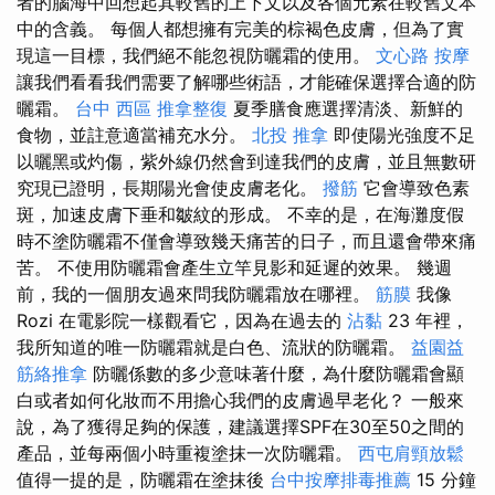
者的腦海中回想起其較舊的上下文以及各個元素在較舊文本
中的含義。 每個人都想擁有完美的棕褐色皮膚，但為了實
現這一目標，我們絕不能忽視防曬霜的使用。
文心路 按摩
讓我們看看我們需要了解哪些術語，才能確保選擇合適的防
曬霜。
台中 西區 推拿整復
夏季膳食應選擇清淡、新鮮的
食物，並註意適當補充水分。
北投 推拿
即使陽光強度不足
以曬黑或灼傷，紫外線仍然會到達我們的皮膚，並且無數研
究現已證明，長期陽光會使皮膚老化。
撥筋
它會導致色素
斑，加速皮膚下垂和皺紋的形成。 不幸的是，在海灘度假
時不塗防曬霜不僅會導致幾天痛苦的日子，而且還會帶來痛
苦。 不使用防曬霜會產生立竿見影和延遲的效果。 幾週
前，我的一個朋友過來問我防曬霜放在哪裡。
筋膜
我像
Rozi 在電影院一樣觀看它，因為在過去的
沾黏
23 年裡，
我所知道的唯一防曬霜就是白色、流狀的防曬霜。
益園益
筋絡推拿
防曬係數的多少意味著什麼，為什麼防曬霜會顯
白或者如何化妝而不用擔心我們的皮膚過早老化？ 一般來
說，為了獲得足夠的保護，建議選擇SPF在30至50之間的
產品，並每兩個小時重複塗抹一次防曬霜。
西屯肩頸放鬆
值得一提的是，防曬霜在塗抹後
台中按摩排毒推薦
15 分鐘