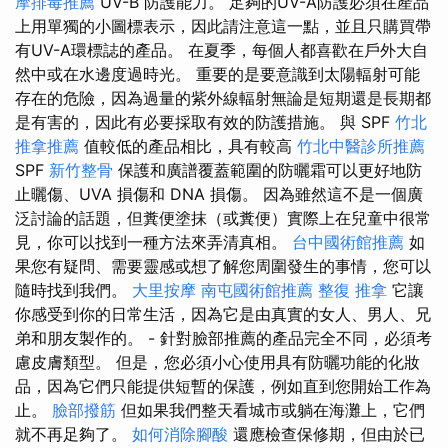
摩排毒推薦
UV-B 防護能力。 足夠的UV-A防護必須在產品
上用單獨的小圖標表示，因此請注意這一點，並且只購買帶
有UV-A環標誌的產品。 在夏季，每個人都喜歡在戶外大自
然中或在水邊度過時光。 重要的是要意識到太陽輻射可能
存在的危險，因為過量的紫外線輻射無論是短期還是長期都
是有害的，因此有必要採取有效的防護措施。 與 SPF
竹北
推拿推薦
值較低的產品相比，具有較高
竹北中醫診所推薦
SPF
新竹整骨
保護和廣譜覆蓋範圍的防曬霜可以更好地防
止曬傷、UVA 損傷和 DNA 損傷。 因為雖然這不是一個廣
泛討論的話題，但糞便塗抹（或糞便）實際上在兒童中很常
見，你可以找到一種方法來弄清真相。
台中國術館推薦
如
果您有疑問、需要靈感或想了解您周圍發生的事情，您可以
隨時找到我們。
大里按摩
南屯國術館推薦
整復 推拿
它讓
你感受到你的日常生活，因為它是由真實的女人、男人、兄
弟和朋友製作的。 - 針對臉部推薦的產品完全不同，必須考
慮皮膚類型。 但是，您必須小心使用具有防曬功能的化妝
品，因為它們只能提供短暫的保護，例如直到您開始工作為
止。
臉部撥筋
但如果我們整天看城市或躺在海灘上，它們
就不再足夠了。
如何消除腳酸
還應檢查保修期，但由於已