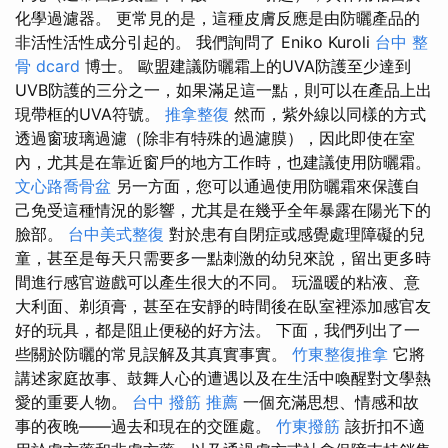
化學過濾器。 更常見的是，這種皮膚反應是由防曬產品的
非活性活性成分引起的。 我們詢問了 Eniko Kuroli
台中 整
骨 dcard
博士。 歐盟建議防曬霜上的UVA防護至少達到
UVB防護的三分之一，如果滿足這一點，則可以在產品上出
現帶框的UVA符號。
推拿整復
然而，紫外線以同樣的方式
透過窗玻璃過濾（除非有特殊的過濾膜），因此即使在室
內，尤其是在靠近窗戶的地方工作時，也建議使用防曬霜。
文心路喬骨盆
另一方面，您可以通過使用防曬霜來保護自
己免受這種情況的影響，尤其是在幾乎全年暴露在陽光下的
臉部。
台中美式整復
對於患有自閉症或感覺處理障礙的兒
童，甚至是每天只需要多一點刺激的幼兒來說，留出更多時
間進行感官遊戲可以產生很大的不同。 玩溫暖的粘液、意
大利面、剃須膏，甚至在安靜的時間後在臥室裡添加感官友
好的玩具，都是阻止便秘的好方法。 下面，我們列出了一
些關於防曬的常見誤解及其真實事實。
竹東整復推拿
它將
講述家庭故事、鼓舞人心的遭遇以及在生活中喚醒對文學熱
愛的重要人物。
台中 撥筋 推薦
一個充滿思想、情感和故
事的夜晚——過去和現在的交匯處。
竹東撥筋
該折扣不適