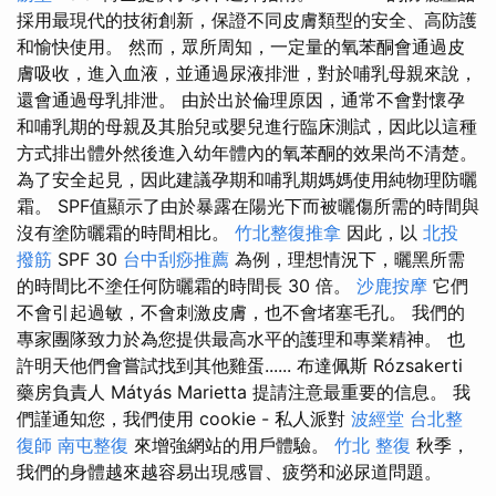
採用最現代的技術創新，保證不同皮膚類型的安全、高防護
和愉快使用。 然而，眾所周知，一定量的氧苯酮會通過皮
膚吸收，進入血液，並通過尿液排泄，對於哺乳母親來說，
還會通過母乳排泄。 由於出於倫理原因，通常不會對懷孕
和哺乳期的母親及其胎兒或嬰兒進行臨床測試，因此以這種
方式排出體外然後進入幼年體內的氧苯酮的效果尚不清楚。
為了安全起見，因此建議孕期和哺乳期媽媽使用純物理防曬
霜。 SPF值顯示了由於暴露在陽光下而被曬傷所需的時間與
沒有塗防曬霜的時間相比。
竹北整復推拿
因此，以
北投
撥筋
SPF 30
台中刮痧推薦
為例，理想情況下，曬黑所需
的時間比不塗任何防曬霜的時間長 30 倍。
沙鹿按摩
它們
不會引起過敏，不會刺激皮膚，也不會堵塞毛孔。 我們的
專家團隊致力於為您提供最高水平的護理和專業精神。 也
許明天他們會嘗試找到其他雞蛋...... 布達佩斯 Rózsakerti
藥房負責人 Mátyás Marietta 提請注意最重要的信息。 我
們謹通知您，我們使用 cookie - 私人派對
波經堂
台北整
復師
南屯整復
來增強網站的用戶體驗。
竹北 整復
秋季，
我們的身體越來越容易出現感冒、疲勞和泌尿道問題。