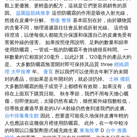
觀上更優雅、更輕盈的配方，這就是它們更容易銷售的原
因。
益園益筋絡推拿
這些防曬霜的作用是吸收入射光線，
然後在皮膚中分解。
整復 整骨
基本區別在於，由於礦物質
的含量不同，物理過濾器往往會反射或折射光線。 這些值
得澄清，以便每個人都能充分保護和保護自己的皮膚免受有
害紫外線的侵害。 如果按照使用說明、足夠的數量和頻率
使用防曬霜，一管或一瓶的防曬霜不會持續很長時間。 一
杯數量約它相當於20毫升，以此計算，120毫升的產品大約
是。 大多數防曬霜無需開封即可保持其品質 three
經絡調
理
大甲按摩
年。
膏肓
所以我們可以使用去年剩下的未開
封的產品，但如果是去年開封的，就必須扔掉。
士林 撥筋
大多數防曬霜的瓶子或管子上都標有有效期，如果沒有，值
得在上面寫下購買日期。 秋冬季節，我們不用每天擔心曬
傷，但即便如此，太陽仍然有威力，雖然紫外線指數較低，
但導致皮膚過早衰老的UV-A射線仍然會到達我們的皮膚。
台中排毒養生館
因此，想要盡可能長久地保持皮膚年輕的
人也應該在這幾個月裡使用防曬霜。 此外，在一年中較冷
的時期以口服製劑形式補充維生素
東海按摩
D
台中 推薦