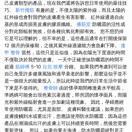
己皮膚類型的產品，現在我們還將告訴您日常使用的最佳技
巧。
新竹撥筋
有趣的是，不僅太陽的紫外線，而且太陽的
紅外線也會對我們的皮膚產生有害影響。 紅外線通過自由
基的形成而損害皮膚的膠原纖維。
播筋堂
防曬霜的活性成
分對此類輻射無效，但各種抗氧化劑卻有效。 您不想扔掉
它是可以理解的，但不幸的是，這些產品通常在打開後保留
12 個月的保修期，之後其紫外線過濾能力會急劇下降。
逢
甲 整骨
當然，這些只是近似值，因為在陽光下度過的時間
不僅取決於我們的皮膚。 一天中正確塗抹防曬霜的時間不
超過
筋師傅
5-10
台北 按摩
分鐘。 如果我們考慮到可以使
自己免受許多健康風險和過早衰老的影響，那麼這似乎並不
是一個很大的能量投入，所以此時從我們的日常生活中節省
下來是不值得的。
整骨師
由於懷孕期間雌激素水平較高，
準媽媽可能會出現色素沉著過度，即所謂的懷孕面具，而陽
光和紫外線輻射會進一步加劇這種現象。 因此，孕婦應經
常使用防曬霜，尤其是面部。 皮膚科醫生建議，如果您的
皮膚接觸到水或要出汗，您應該使用防水防曬霜，因為這些
產品在潮濕或出汗的皮膚上可以持續更長時間，然後您需要
重新塗抹。 所以，如果你要去海邊，防水防曬霜絕對是正