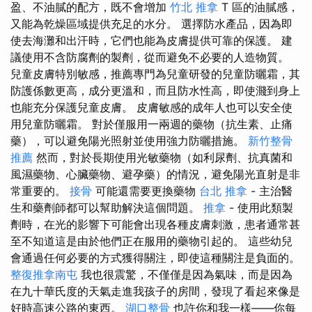
盈、不油膩的配方，既不會增加
竹北 推拿
T 區的油膩感，
又能為乾燥區域提供充足的水分。 選擇防水產品，因為即
使去海灘和出汗時，它們也能為皮膚提供可靠的保護。 建
議使用不含防腐劑的製劑，從而避免不必要的人造物質。
兒童皮膚特別敏感，推薦專門為兒童研發的兒童防曬霜，其
防護係數更高，成分更溫和，而且防水性高，即使濺到身上
也能充分保護兒童皮膚。 皮膚敏感的成年人也可以安全使
用兒童防曬霜。 對於僅服用一兩週的藥物（抗生素、止痛
藥），可以避免陽光照射並使用強力防曬措施。
新竹整骨
推薦
然而，對於長期使用光敏藥物（如利尿劑、抗真菌和
風濕藥物、心臟藥物、避孕藥）的情況，避免陽光直射是非
常重要的。
接骨
可能還需要更換藥物
台北 推拿
- 主治醫
生和藥劑師都可以幫助解決這個問題。
推拿
- 使用此類製
劑時，在光的影響下可能會出現各種皮膚刺激，患者通常甚
至不知道這是由於他們正在服用的藥物引起的。 這些幼兒
會通過任何必要的方式獲得關注，即使這種關注是負面的。
整復推拿南屯
我也很震驚，不僅僅是因為氣味，而是因為
在九十華氏度的天氣走進我孩子的房間，發現了看起來像是
好時高速公路的東西。
湖口整骨
也許你和我一樣——你每