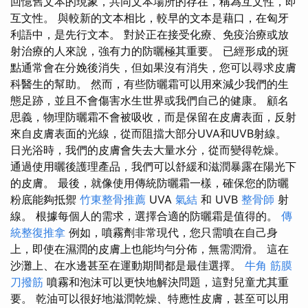
回憶舊文本的現象，共同文本場所的存在，稱為互文性，即
互文性。 與較新的文本相比，較早的文本是藉口，在匈牙
利語中，是先行文本。 對於正在接受化療、免疫治療或放
射治療的人來說，強有力的防曬極其重要。 已經形成的斑
點通常會在分娩後消失，但如果沒有消失，您可以尋求皮膚
科醫生的幫助。 然而，有些防曬霜可以用來減少我們的生
態足跡，並且不會傷害水生世界或我們自己的健康。 顧名
思義，物理防曬霜不會被吸收，而是保留在皮膚表面，反射
來自皮膚表面的光線，從而阻擋大部分UVA和UVB射線。
日光浴時，我們的皮膚會失去大量水分，從而變得乾燥。
通過使用曬後護理產品，我們可以舒緩和滋潤暴露在陽光下
的皮膚。 最後，就像使用傳統防曬霜一樣，確保您的防曬
粉底能夠抵禦
竹東整骨推薦
UVA
氣結
和 UVB
整骨師
射
線。 根據每個人的需求，選擇合適的防曬霜是值得的。
傳
統整復推拿
例如，噴霧劑非常現代，您只需噴在自己身
上，即使在濕潤的皮膚上也能均勻分佈，無需潤滑。 這在
沙灘上、在水邊甚至在運動期間都是最佳選擇。
牛角 筋膜
刀撥筋
噴霧和泡沫可以更快地解決問題，這對兒童尤其重
要。 乾油可以很好地滋潤乾燥、特應性皮膚，甚至可以用