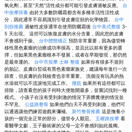
氧化劑，甚至“天然”活性成分都可能引發皮膚過敏反應。
台
中按摩排毒
由於大多數防曬霜都含有多種非活性活性成
分，因此通常不容易識別引發皮膚症狀的化學物質。
台中
刮痧推薦
過敏性皮疹通常在使用防曬霜後
台中美式整復
3-
5 天出現。 這些可以恢復皮膚的水分含量，因此您的皮膚
不會感到干燥。
台中體態矯正
預防非常重要，因為儘管轉
移性黑色素瘤的治療成功率很高，並且比以前有更多的選
擇，但如果黑色素瘤根本不發展，或者在早期發現，那仍然
是最幸運的。
台中市按摩
士林 整復
如果你有很多不規則
的胎記、皮膚白皙或有黑色素瘤家族史，建議每年進行一次
篩查，但皮膚的自我檢查也非常重要。 洗個沒有玩具的熱
水澡就可以不流淚地完成工作。
撥筋
如果所有這些都可以
排除，請查看您的孩子何時大便散開最多，並嘗試找到一種
模式。 小孩子在沒有受到刺激的情況下弄髒糞便的情況並
不罕見。
公益路整骨
如果他們白天不再受到刺激，他們可
以通過讓他們練習遊戲來彌補。
新竹整骨推薦
這是撫養小
孩的一個完全正常的部分，儘管令人厭惡。
五權路按摩
看
看醫學文獻，王子藝術家的父母一定不會感到如此孤獨。