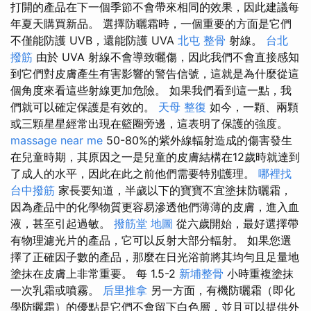
打開的產品在下一個季節不會帶來相同的效果，因此建議每
年夏天購買新品。 選擇防曬霜時，一個重要的方面是它們
不僅能防護 UVB，還能防護 UVA
北屯 整骨
射線。
台北
撥筋
由於 UVA 射線不會導致曬傷，因此我們不會直接感知
到它們對皮膚產生有害影響的警告信號，這就是為什麼從這
個角度來看這些射線更加危險。 如果我們看到這一點，我
們就可以確定保護是有效的。
天母 整復
如今，一顆、兩顆
或三顆星星經常出現在籃圈旁邊，這表明了保護的強度。
massage near me
50-80%的紫外線輻射造成的傷害發生
在兒童時期，其原因之一是兒童的皮膚結構在12歲時就達到
了成人的水平，因此在此之前他們需要特別護理。
哪裡找
台中撥筋
家長要知道，半歲以下的寶寶不宜塗抹防曬霜，
因為產品中的化學物質更容易滲透他們薄薄的皮膚，進入血
液，甚至引起過敏。
撥筋堂 地圖
從六歲開始，最好選擇帶
有物理濾光片的產品，它可以反射大部分輻射。 如果您選
擇了正確因子數的產品，那麼在日光浴前將其均勻且足量地
塗抹在皮膚上非常重要。 每 1.5-2
新埔整骨
小時重複塗抹
一次乳霜或噴霧。
后里推拿
另一方面，有機防曬霜（即化
學防曬霜）的優點是它們不會留下白色層，並且可以提供外