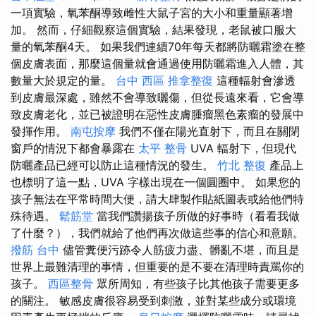
一項實驗，氧苯酮導致雌性大鼠子宮的大小和重量顯著增
加。 然而，仔細觀察這個實驗，結果發現，老鼠被口服大
量的氧苯酮4天。 如果我們連續70年每天都將防曬霜塗在整
個皮膚表面，那麼這個量就會通過使用防曬霜進入人體，其
數量大於規定的量。
台中 西區 推拿整復
這種輻射會滲透
到皮膚最深處，雖然不會導致曬傷，但從長遠來看，它會導
致皮膚老化，並已被證明在惡性皮膚腫瘤黑色素瘤的發展中
發揮作用。
南屯按摩
我們不僅在陽光直射下，而且在關閉
窗戶的情況下都會暴露在
太平 整骨
UVA 輻射下，但現代
防曬產品已經可以防止這種情況的發生。
竹北 整復
產品上
也標明了這一點，UVA 字樣出現在一個圓圈中。 如果您的
孩子無法在平常時間大便，請大肆製作貼紙圖表或給他們特
殊待遇。
鬆筋堂
當我們讚揚孩子所做的好事時（看看我做
了什麼？），我們就給了他們再次做這些事的信心和意願。
撥筋 台中
儘管糞便污跡令人筋疲力盡、髒亂不堪，而且是
世界上最難清理的事情，但重要的是不要在清理時責罵你的
孩子。
西區整骨
眾所周知，有些孩子比其他孩子需要更多
的關注。 敏感皮膚很容易受到刺激，並對某些成分或環境