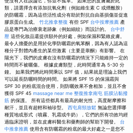
使沒有人在談論它，你並不孤單。 如果您的皮膚屬於此
類，請選擇含有添加抗氧化劑（例如維生素 C 或煙酰胺）
的防曬霜，因為這些活性成分有助於對抗自由基損傷並促進
膠原蛋白生成。
竹北推拿整復
有些 SPF
台中按摩推薦
產
品是專門為治療衰老跡象（例如細紋）而設計的。
台中舒
壓
這些化妝品還提供額外的好處，例如保濕和緊緻皮膚。
最令人擔憂的是用於化學防曬霜的氧苯酮，因為有人認為這
種分子對體內產生的某些激素（主要是睾酮）有影響。 在
陽光下，我們的皮膚在沒有防曬霜的情況下只能維持一定的
時間而不被曬傷。 根據皮膚類型，此時間通常為 5-30 分
鐘。 如果我們將此時間乘以 SPF 值，結果就是理論上我們
可以延長防曬時間的時間。 如果將 SPF 15 的保濕霜與
SPF 30 的粉底混合使用，則防曬效果不會相加，並且不會
獲得 SPF 45
massage near me
整復推拿南屯
筋膜沾黏撥
筋
的保護。 所有這些都具有最高的耐光性，高度耐摩擦和
耐汗，並且有超輕和袖珍型。
西屯肩頸放鬆
無論您選擇哪
種質地或形式（噴霧、乳霜或牛奶），它們的所有功效均經
過臨床證明，並在皮膚科醫生和藥劑師的幫助下開發。
台
中推拿推薦
使用含有防曬霜的粉底的最大好處之一是您不