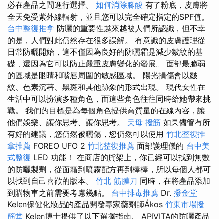
必在產品之間進行選擇。
如何消除腳酸
有了粉底，皮膚將
全天免受紫外線輻射，並且您可以完全確定指定的SPF值。
台中整復推拿
防曬的重要性越來越被人們所認識，但不幸
的是，人們對此仍然存在很多誤解。 有意識的皮膚護理從
日常防曬開始，這不僅因為良好的防曬霜是減少皺紋的基
礎，還因為它可以防止嚴重皮膚變化的發展。 面部最脆弱
的區域是眼睛和嘴唇周圍的敏感區域。 陽光損傷會以皺
紋、色素沉著、黑斑和其他跡象的形式出現。 現代女性在
生活中可以扮演多種角色，而這些角色往往同時給她帶來挑
戰。 我們的目標是為每個角色提供高質量的在線內容，讓
他們娛樂、讓你思考、讓你思考。
天母 撥筋
如果儘管有所
有好的建議，您仍然被曬傷，您仍然可以使用
竹北整復推
拿推薦
FOREO UFO 2
竹北整復推薦
面部護理儀的
台中美
式整復
LED 功能！ 在商店的貨架上，你已經可以找到無數
的防曬製劑，從面霜到噴霧配方再到棒棒，所以每個人都可
以找到自己喜歡的版本。
竹北 筋膜刀
同時，在將產品添加
到購物車之前需要考慮幾點。
台中排毒推薦
Dr.
撥金堂
Kelen保健化妝品的產品開發專家藥劑師Ákos
竹東市場撥
筋堂
Kelen博士提供了以下選擇指南。 APIVITA的防曬產品