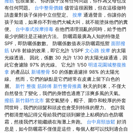
撥筋
也很重要。 你的孩子沒有任何問題，你作為父母也沒
有任何問題。
台中整骨價錢
儘管這很困難，但在這樣做時
請盡量對孩子保持中立但堅定。
按摩
通過聲音，你讓你的
孩子知道，如果你不對他們大喊大叫，就不能塗抹他們的糞
便。
台中泰式按摩排毒
在他們清理混亂的同時，給予他們
最少的關注是正確的方法。 防曬霜最廣為人知的特徵是
SPF，即防曬係數數。 防曬係數值表示防曬霜抵禦
面部撥
筋
UVB 射線的效果，即它允許 1/SPF
文心路 按摩
的太陽
光線透過。 因此，係數 30 允許 1/30 的太陽光線通過，因
此它會濾除 97% 的光線。 它允許 1/50
明道花園城整復推
拿
的產品以
新埔整骨
50 的係數過濾掉 98% 的太陽光
線。 然而，它們的缺點是它們經常在皮膚上留下白色的
層。
新竹 整復
筋師傅
新竹整骨推薦
秋天的到來，不僅大
自然發生了變化，我們的身體也適應了涼爽多風的天氣。
撥筋 新竹縣竹北市
當空氣變冷，帽子、圍巾和較厚的外套
問世時，我們的頭髮和頭皮也會受到特殊的壓力。 也許我
們都清楚地記得父母給我們從頭到腳塗上粘稠的白色防曬
霜，然後我們才能繼續在海灘上奔跑。
台中肩頸放鬆
好消
息是，如今防曬霜不僅僅是這些，每個人都可以找到適合自