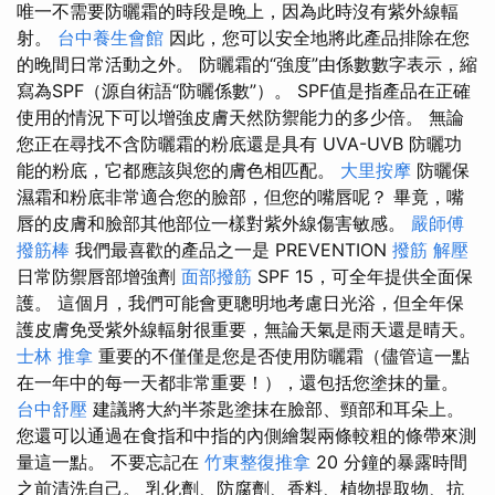
唯一不需要防曬霜的時段是晚上，因為此時沒有紫外線輻
射。
台中養生會館
因此，您可以安全地將此產品排除在您
的晚間日常活動之外。 防曬霜的“強度”由係數數字表示，縮
寫為SPF（源自術語“防曬係數”）。 SPF值是指產品在正確
使用的情況下可以增強皮膚天然防禦能力的多少倍。 無論
您正在尋找不含防曬霜的粉底還是具有 UVA-UVB 防曬功
能的粉底，它都應該與您的膚色相匹配。
大里按摩
防曬保
濕霜和粉底非常適合您的臉部，但您的嘴唇呢？ 畢竟，嘴
唇的皮膚和臉部其他部位一樣對紫外線傷害敏感。
嚴師傅
撥筋棒
我們最喜歡的產品之一是 PREVENTION
撥筋 解壓
日常防禦唇部增強劑
面部撥筋
SPF 15，可全年提供全面保
護。 這個月，我們可能會更聰明地考慮日光浴，但全年保
護皮膚免受紫外線輻射很重要，無論天氣是雨天還是晴天。
士林 推拿
重要的不僅僅是您是否使用防曬霜（儘管這一點
在一年中的每一天都非常重要！），還包括您塗抹的量。
台中舒壓
建議將大約半茶匙塗抹在臉部、頸部和耳朵上。
您還可以通過在食指和中指的內側繪製兩條較粗的條帶來測
量這一點。 不要忘記在
竹東整復推拿
20 分鐘的暴露時間
之前清洗自己。 乳化劑、防腐劑、香料、植物提取物、抗