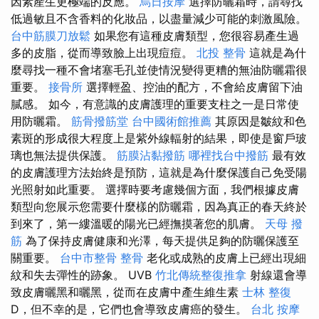
因素產生更極端的反應。
烏日按摩
選擇防曬霜時，請尋找
低過敏且不含香料的化妝品，以盡量減少可能的刺激風險。
台中筋膜刀放鬆
如果您有這種皮膚類型，您很容易產生過
多的皮脂，從而導致臉上出現痘痘。
北投 整骨
這就是為什
麼尋找一種不會堵塞毛孔並使情況變得更糟的無油防曬霜很
重要。
接骨所
選擇輕盈、控油的配方，不會給皮膚留下油
膩感。 如今，有意識的皮膚護理的重要支柱之一是日常使
用防曬霜。
筋骨撥筋堂
台中國術館推薦
其原因是皺紋和色
素斑的形成很大程度上是紫外線輻射的結果，即使是窗戶玻
璃也無法提供保護。
筋膜沾黏撥筋
哪裡找台中撥筋
最有效
的皮膚護理方法始終是預防，這就是為什麼保護自己免受陽
光照射如此重要。 選擇時要考慮幾個方面，我們根據皮膚
類型向您展示您需要什麼樣的防曬霜，因為真正的春天終於
到來了，第一縷溫暖的陽光已經撫摸著您的肌膚。
天母 撥
筋
為了保持皮膚健康和光澤，每天提供足夠的防曬保護至
關重要。
台中市整骨
整骨
老化或成熟的皮膚上已經出現細
紋和失去彈性的跡象。 UVB
竹北傳統整復推拿
射線還會導
致皮膚曬黑和曬黑，從而在皮膚中產生維生素
士林 整復
D，但不幸的是，它們也會導致皮膚癌的發生。
台北 按摩