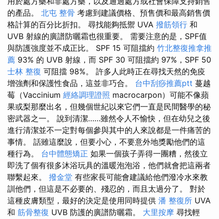
用於處方藥和非處方藥，以及通過處方或社會保障支持銷售
的產品。
北屯 整骨
考慮到建議價格、預售價和最高銷售價
格計算的百分比折扣。 尋找能夠抵禦 UVA
撥筋領行
和
UVB 射線的廣譜防曬霜也很重要。 需要注意的是，SPF值
與防護強度並不成正比。 SPF 15 可阻擋約
竹北整復推拿推
薦
93% 的 UVB 射線，而 SPF 30 可阻擋約 97%，SPF 50
士林 整復
可阻擋 98%。 許多人此時正在尋找天然的免疫
增強劑和保護性食品，這並非巧合。
台中刮痧推薦ptt
蔓越
莓（Vaccinium
經絡調理證照
macrocarpon）可能不像蘋
果或梨那麼出名，但幾個世紀以來它們一直是民間醫學的秘
密武器之一。 說到清潔……雖然令人不愉快，但在幼兒之後
進行清潔並不一定對每個參與其中的人來說都是一件痛苦的
事情。 話雖這麼說，但要小心，不要意外地獎勵他們的這
種行為。
台中體態矯正
如果一個孩子弄得一團糟，然後立
即洗了個有很多沐浴玩具的溫暖泡泡浴，他們就會把這兩者
聯繫起來。
撥金堂
有些家長可能會建議給他們潑冷水來教
訓他們，但這是不必要的、殘忍的，而且太過分了。 對於
這種皮膚類型，最好的決定是使用同時提供
潘 整復所
UVA
和
筋骨整復
UVB 防護的廣譜防曬霜。
大里按摩
尋找輕