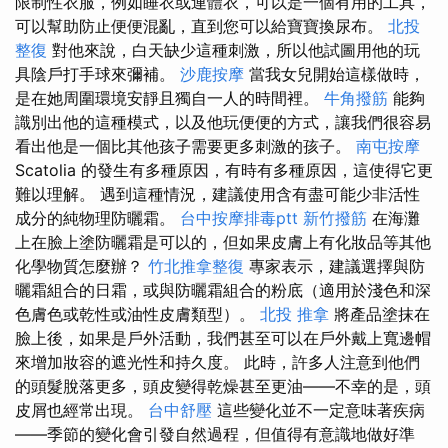
限制性衣服，例如睡衣或連體衣，可以是一個有用的工具，
可以幫助防止便便混亂，直到您可以給寶寶換尿布。
北投
整復
對他來說，白天缺少這種刺激，所以他試圖用他的玩
具陰戶打手球來彌補。
沙鹿按摩
當我女兒開始這樣做時，
是在她周圍環境安靜且獨自一人的時間裡。
牛角撥筋
能夠
識別出他的這種模式，以及他玩便便的方式，讓我們很容易
看出他是一個比其他孩子需要更多刺激的孩子。
南屯按摩
Scatolia 的發生有多種原因，有時有多種原因，這使得它更
難以理解。 遇到這種情況，建議使用含有盡可能少非活性
成分的純物理防曬霜。
台中按摩排毒ptt
新竹撥筋
在海灘
上在臉上塗防曬霜是可以的，但如果皮膚上有化妝品等其他
化學物質怎麼辦？
竹北推拿整復
專家表示，建議選擇與防
曬霜組合的日霜，或與防曬霜組合的粉底（適用於淺色和深
色膚色或乾性或油性皮膚類型）。
北投 推拿
將產品塗抹在
臉上後，如果是戶外活動，我們甚至可以在戶外戴上寬邊帽
來增加妝容的遮光性和持久度。 此時，許多人注意到他們
的頭髮脫落更多，頭皮變得乾燥甚至更油——不幸的是，頭
皮屑也經常出現。
台中舒壓
這些變化並不一定意味著疾病
——季節的變化會引發自然過程，但值得有意識地做好準